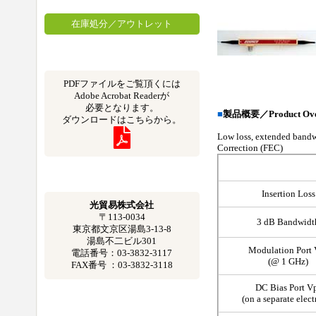
在庫処分／アウトレット
PDFファイルをご覧頂くには
Adobe Acrobat Readerが
必要となります。
■
製品概要／Product Ove
ダウンロードはこちらから。
Low loss, extended bandwi
Correction (FEC)
Insertion Loss
光貿易株式会社
〒113-0034
3 dB Bandwidt
東京都文京区湯島3-13-8
湯島不二ビル301
Modulation Port 
電話番号：03-3832-3117
(@ 1 GHz)
FAX番号 ：03-3832-3118
DC Bias Port V
(on a separate elect