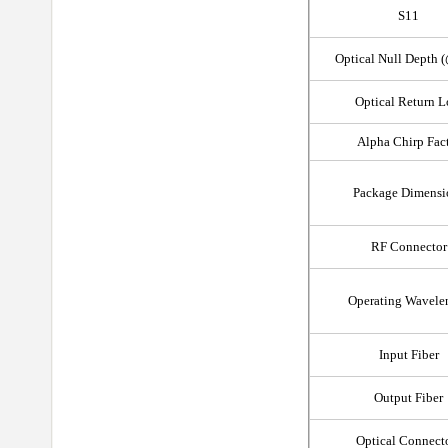
S11
Optical Null Depth 
Optical Return L
Alpha Chirp Fac
Package Dimensi
RF Connector
Operating Wavele
Input Fiber
Output Fiber
Optical Connect