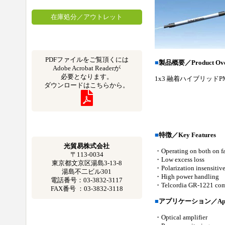
在庫処分／アウトレット
PDFファイルをご覧頂くには
■
製品概要／Product Ove
Adobe Acrobat Readerが
必要となります。
1x3 融着ハイブリッド
ダウンロードはこちらから。
■
特徴／Key Features
光貿易株式会社
・Operating on both on fa
〒113-0034
・Low excess loss
東京都文京区湯島3-13-8
・Polarization insensitiv
湯島不二ビル301
・High power handling
電話番号：03-3832-3117
・Telcordia GR-1221 comp
FAX番号 ：03-3832-3118
■
アプリケーション／Appli
・Optical amplifier