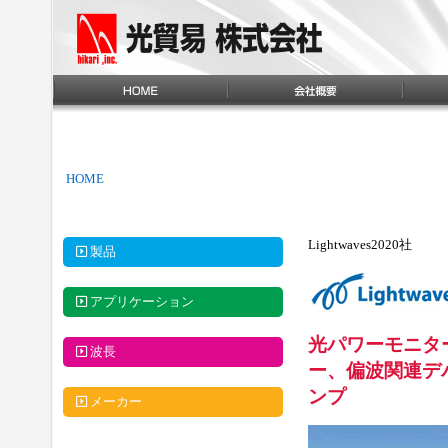
HOME
Lightwaves2020社
製品
アプリケーション
光パワーモニター
波長
ー、偏波関連デ
ンプ
メーカー