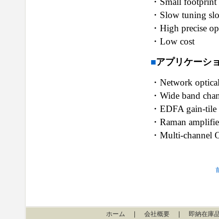
・Small footprint 
・Slow tuning slop
・High precise opt
・Low cost
■
アプリケーション／
・Network optical
・Wide band chann
・EDFA gain-tile 
・Raman amplifie
・Multi-channel
ホーム
｜
会社概要
｜
即納在庫