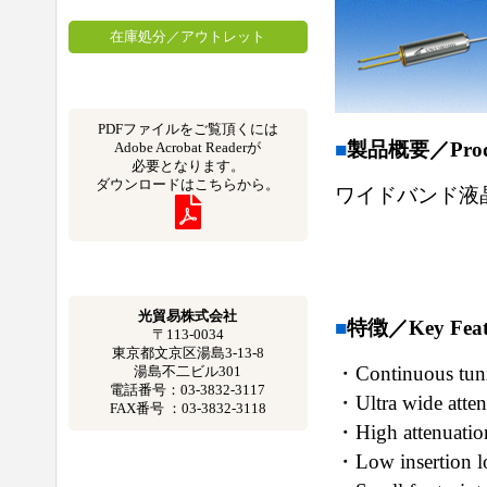
在庫処分／アウトレット
PDFファイルをご覧頂くには
■
製品概要／Produc
Adobe Acrobat Readerが
必要となります。
ダウンロードはこちらから。
ワイドバンド液
光貿易株式会社
■
特徴／Key Feat
〒113-0034
東京都文京区湯島3-13-8
・Continuous tuni
湯島不二ビル301
電話番号：03-3832-3117
・Ultra wide atten
FAX番号 ：03-3832-3118
・High attenuatio
・Low insertion l