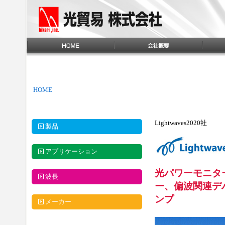
HOME
Lightwaves2020社
製品
アプリケーション
光パワーモニター
波長
ー、偏波関連デ
ンプ
メーカー