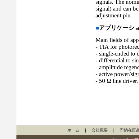
signals. The nomin
signal) and can b
adjustment pin.
■
アプリケーション／
Main fields of appl
- TIA for photorec
- single-ended to d
- differential to s
- amplitude regene
- active power/sign
- 50 Ω line driver.
ホーム
｜
会社概要
｜
即納在庫