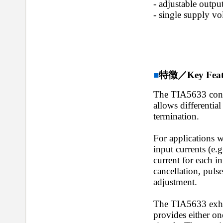
- adjustable outpu
- single supply vo
■
特徴／Key Feat
The TIA5633 consis
allows differentia
termination.
For applications 
input currents (e.
current for each i
cancellation, puls
adjustment.
The TIA5633 exhibi
provides either on