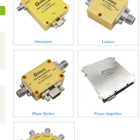
Attenuator
Limiter
Phase Shifter
Power Amplifier