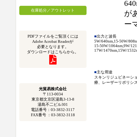
640
在庫処分／アウトレット
が
ー
PDFファイルをご覧頂くには
■
出力と波長
5W/640nm,15-50W/808n
Adobe Acrobat Readerが
15-50W/1064nm,9W/121
必要となります。
17W/1470nm,15W/1532
ダウンロードはこちらから。
■
主な用途
スキンリジュビネーシ
療、レーザーリポリシ
光貿易株式会社
〒113-0034
東京都文京区湯島3-13-8
湯島不二ビル301
電話番号：03-3832-3117
FAX番号 ：03-3832-3118