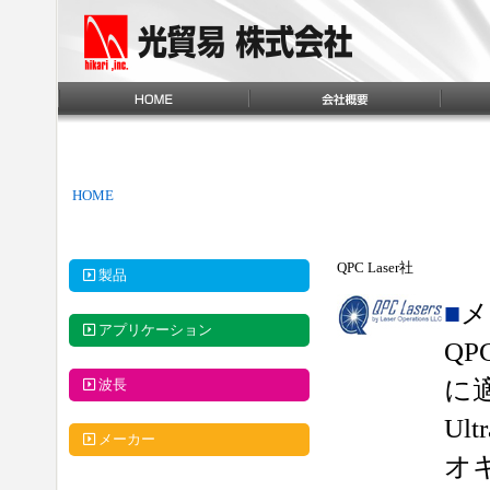
HOME
QPC Laser社
製品
■
メ
アプリケーション
Q
に
波長
Ul
メーカー
オ